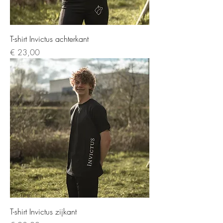
T-shirt Invictus achterkant
Prijs
€ 23,00
T-shirt Invictus zijkant