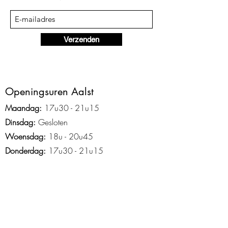
Verzenden
Ope
ningsuren Aalst
Maandag:
17u3
0 - 2
1
u15
Dinsdag:
Gesloten
Woensdag:
18u - 20u45
Donderdag:
17u30 - 21u15
Vrijdag:
Gesloten
Zaterdag:
9u30 - 12u15
Zondag:
Gesloten
Openingsuren Asse