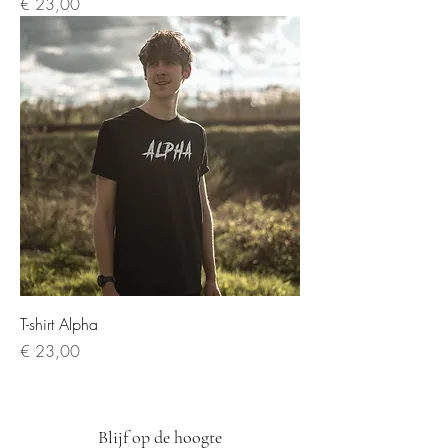
Prijs
€ 23,00
T-shirt Alpha
Prijs
€ 23,00
Blijf op de hoogte