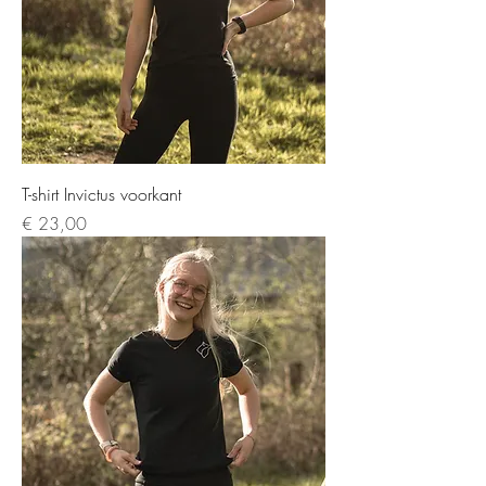
T-shirt Invictus voorkant
Prijs
€ 23,00