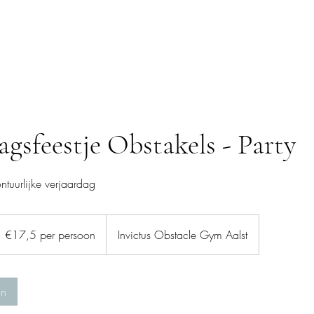
le Gym
Dance
Obstacle Run
Events
Mee
agsfeestje Obstakels - Party
ntuurlijke verjaardag
17,5
er
€17,5 per persoon
Invictus Obstacle Gym Aalst
ersoon
an