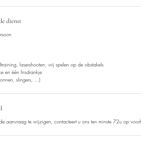
de dienst
ersoon
ltraining, lasershooten, vrij spelen op de obstakels
e en één frisdrankje
lonnen, slingers, ...)
d
de aanvraag te wijzigen, contacteert u ons ten minste 72u op voo