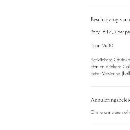
0
m
i
Beschrijving van 
n
.
Party - €17,5 per p
Duur: 2u30
Activiteiten: Obstake
Eten en drinken: Cak
Extra: Versiering (bal
Annuleringsbelei
Om te annuleren of 