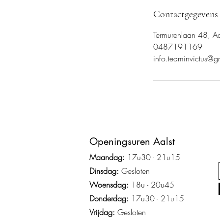
Contactgegevens
Termurenlaan 48, Aa
0487191169
info.teaminvictus@
Ope
ningsuren Aalst
Maandag:
17u3
0 - 2
1
u15
Dinsdag:
Gesloten
Woensdag:
18u - 20u45
Donderdag:
17u30 - 21u15
Vrijdag:
Gesloten