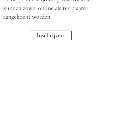
kunnen zowel online als ter plaatse
aangekocht worden.
Inschrijven
Waar?
Alle danslessen gaan door in Asse,
in de sportzaal van de Sint-
Martinusschool ASO Walfergem. Er
is gratis parking naast het gebouw.
Adres: Petrus Ascanusplein 1, 1730
Asse (rechtover de Aldi)
Groepslessen kan je zowel in Asse