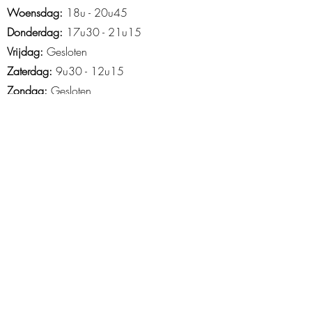
Woensdag:
18u - 20u45
Donderdag:
17u30 - 21u15
Vrijdag:
Gesloten
Zaterdag:
9u30 - 12u15
Zondag:
Gesloten
Openingsuren Asse
Maandag
: 18u45-21u15
Woensdag:
14u15 - 21u30
Donderdag:
16u30 - 20u30
Vrijdag
: 15u tot 20u
Zaterdag
: 9u-13u
Zondag
: 10u -12u