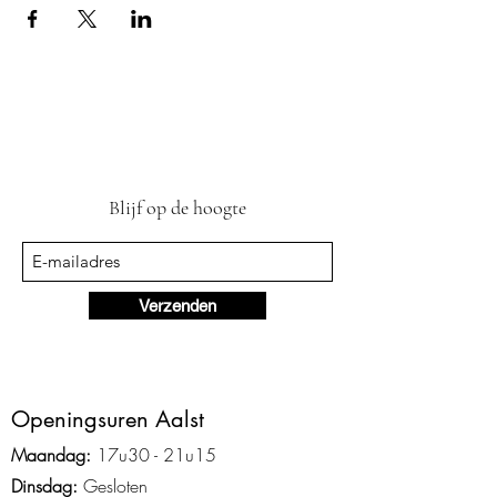
Blijf op de hoogte
Verzenden
Ope
ningsuren Aalst
Maandag:
17u3
0 - 2
1
u15
Dinsdag:
Gesloten