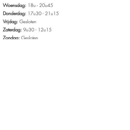
Woensdag:
18u - 20u45
Donderdag:
17u30 - 21u15
Vrijdag:
Gesloten
Zaterdag:
9u30 - 12u15
Zondag:
Gesloten
Openingsuren Asse
Maandag
: 18u45-21u15
Woensdag:
14u15 - 21u30
Donderdag:
16u30 - 20u30
Vrijdag
: 15u tot 20u
Zaterdag
: 9u-13u
Zondag
: 10u -12u