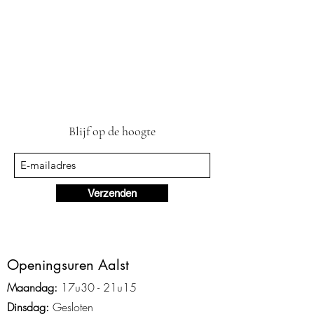
Blijf op de hoogte
Verzenden
Ope
ningsuren Aalst
Maandag:
17u3
0 - 2
1
u15
Dinsdag:
Gesloten