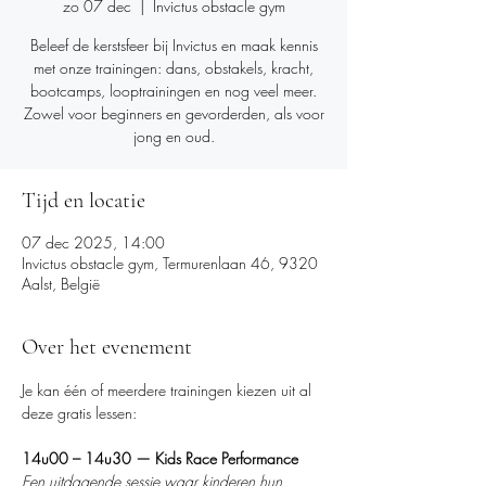
zo 07 dec
  |  
Invictus obstacle gym
Beleef de kerstsfeer bij Invictus en maak kennis
met onze trainingen: dans, obstakels, kracht,
bootcamps, looptrainingen en nog veel meer.
Zowel voor beginners en gevorderden, als voor
jong en oud.
Tijd en locatie
07 dec 2025, 14:00
Invictus obstacle gym, Termurenlaan 46, 9320
Aalst, België
Over het evenement
Je kan één of meerdere trainingen kiezen uit al 
deze gratis lessen: 
14u00 – 14u30 — Kids Race Performance
Een uitdagende sessie waar kinderen hun 