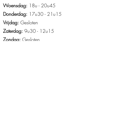
Woensdag:
18u - 20u45
Donderdag:
17u30 - 21u15
Vrijdag:
Gesloten
Zaterdag:
9u30 - 12u15
Zondag:
Gesloten
Openingsuren Asse
Maandag
: 18u45-21u15
Woensdag:
14u15 - 21u30
Donderdag:
16u30 - 20u30
Vrijdag
: 15u tot 20u
Zaterdag
: 9u-13u
Zondag
: 10u -12u