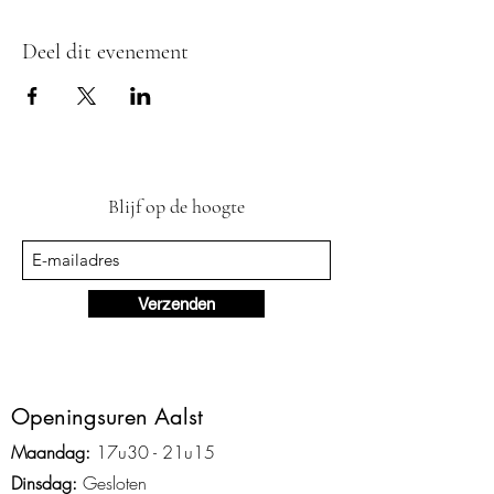
Deel dit evenement
Blijf op de hoogte
Verzenden
Ope
ningsuren Aalst
Maandag:
17u3
0 - 2
1
u15
Dinsdag:
Gesloten