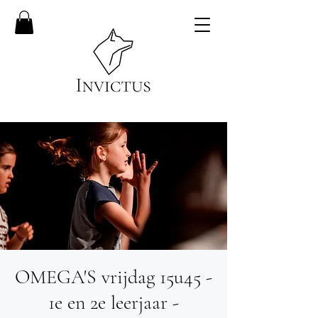
OMEGA'S vrijdag 15u45 -
1e en 2e leerjaar -