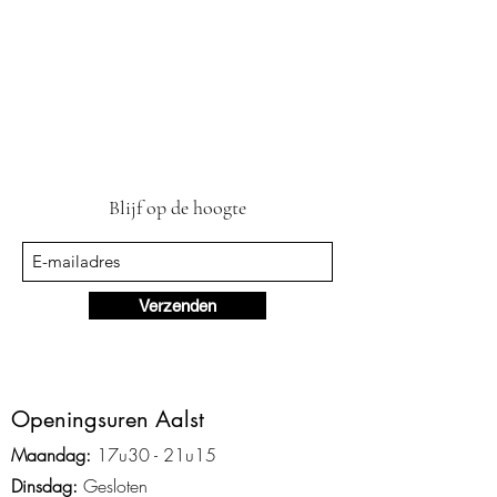
Blijf op de hoogte
Verzenden
Ope
ningsuren Aalst
Maandag:
17u3
0 - 2
1
u15
Dinsdag:
Gesloten