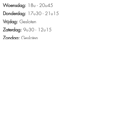
Woensdag:
18u - 20u45
Donderdag:
17u30 - 21u15
Vrijdag:
Gesloten
Zaterdag:
9u30 - 12u15
Zondag:
Gesloten
Openingsuren Asse
Maandag
: 18u45-21u15
Woensdag:
14u15 - 21u30
Donderdag:
16u30 - 20u30
Vrijdag
: 15u tot 20u
Zaterdag
: 9u-13u
Zondag
: 10u -12u