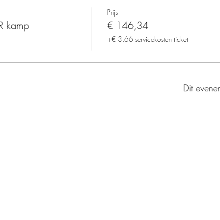
Prijs
R kamp
€ 146,34
+€ 3,66 servicekosten ticket
Dit evenem