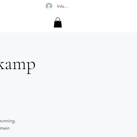
Inloggen
r
-kamp
running.
omein