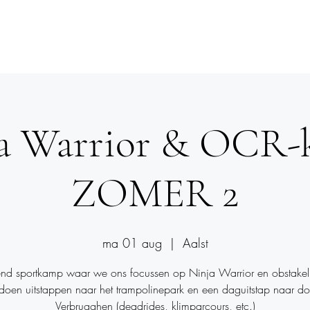
le Gym
Dance
Obstacle Run
Events
Mee
a Warrior & OCR
ZOMER 2
ma 01 aug
  |  
Aalst
nd sportkamp waar we ons focussen op Ninja Warrior en obstakel
oen uitstappen naar het trampolinepark en een daguitstap naar d
Verbrugghen (deadrides, klimparcours, etc.)