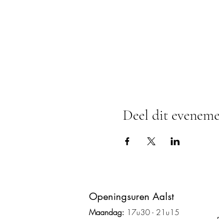
Deel dit evenem
Ope
ningsuren Aalst
Maandag:
17u3
0 - 2
1
u15