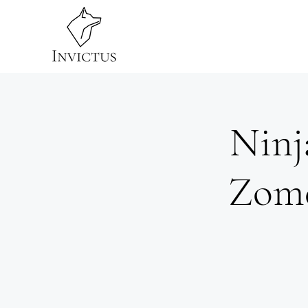
Home
Obstac
Ninj
Zomer