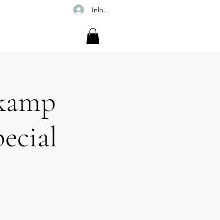
Inloggen
r
 kamp
pecial