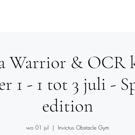
le Gym
Dance
Obstacle Run
Events
Mee
a Warrior & OCR
 1 - 1 tot 3 juli - S
edition
wo 01 jul
  |  
Invictus Obstacle Gym