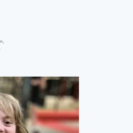
en,
.