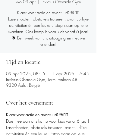
wo 09 apr
  |  
Invictus Obstacle Gym
Klaar voor actie en avontuur? 🎯🏃‍♂️
Lasershooten, obstakels trotseren, avontuurlijke
activiteiten én een leuke uitstap staan op je te
wachten. Ons kamp is voor kids vanaf 6 jaar!
🌟 Een week vol fun, uitdaging en nieuwe
vrienden!
Tijd en locatie
09 apr 2025, 08:15 – 11 apr 2025, 16:45
Invictus Obstacle Gym, Termurenlaan 48 ,
9320 Aalst, België
Over het evenement
Klaar voor actie en avontuur?
 🎯🏃‍♂️
Doe mee aan ons kamp voor kids vanaf 6 jaar! 
Lasershooten, obstakels trotseren, avontuurlijke 
activiteiten én een leuke uitstap staan op je te 