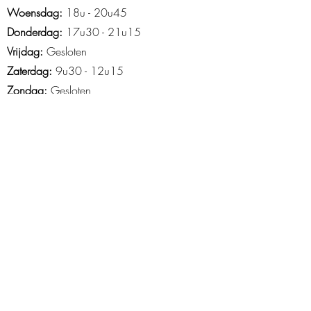
Woensdag:
18u - 20u45
Donderdag:
17u30 - 21u15
Vrijdag:
Gesloten
Zaterdag:
9u30 - 12u15
Zondag:
Gesloten
Openingsuren Asse
Maandag
: 18u45-21u15
Woensdag:
14u15 - 21u30
Donderdag:
16u30 - 20u30
Vrijdag
: 15u tot 20u
Zaterdag
: 9u-13u
Zondag
: 10u -12u