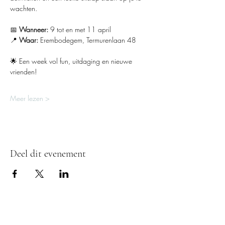
wachten.
📅 
Wanneer:
 9 tot en met 11 april
📍 
Waar:
 Erembodegem, Termurenlaan 48
🌟 Een week vol fun, uitdaging en nieuwe 
vrienden!
Meer lezen >
Deel dit evenement