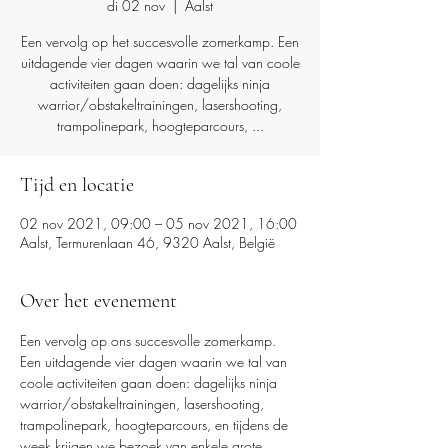
di 02 nov
  |  
Aalst
Een vervolg op het succesvolle zomerkamp. Een
uitdagende vier dagen waarin we tal van coole
activiteiten gaan doen: dagelijks ninja
warrior/obstakeltrainingen, lasershooting,
trampolinepark, hoogteparcours, ...
Tijd en locatie
02 nov 2021, 09:00 – 05 nov 2021, 16:00
Aalst, Termurenlaan 46, 9320 Aalst, België
Over het evenement
Een vervolg op ons succesvolle zomerkamp.
Een uitdagende vier dagen waarin we tal van 
coole activiteiten gaan doen: dagelijks ninja 
warrior/obstakeltrainingen, lasershooting, 
trampolinepark, hoogteparcours, en tijdens de 
week krijgen we bezoek van enkele grote 