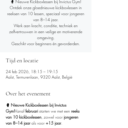
🥊 Nieuwe Kickboxlessen bij Invictus Gym!
Ontdek onze gloednieuwe kickboxlessen in
reeksen van 10 lessen, speciaal voor jongeren
van 8–14 jaar.
Werk aan kracht, conditie, techniek en
zelfvertrouwen in een veilige en motiverende
omgeving.
Geschikt voor beginners én gevorderden.
Tijd en locatie
24 feb 2026, 18:15 – 19:15
Aalst, Termurenlaan, 9320 Aalst, België
Over het evenement
🥊 Nieuwe Kickboxlessen bij Invictus 
Gym!
Vanaf 
februari
 starten we met een 
reeks 
van 10 kickboxlessen
, zowel voor 
jongeren 
van 8–14 jaar
 als voor 
+15 jaar
.