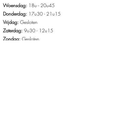
Woensdag:
18u - 20u45
Donderdag:
17u30 - 21u15
Vrijdag:
Gesloten
Zaterdag:
9u30 - 12u15
Zondag:
Gesloten
Openingsuren Asse
Maandag
: 18u45-21u15
Woensdag:
14u15 - 21u30
Donderdag:
16u30 - 20u30
Vrijdag
: 15u tot 20u
Zaterdag
: 9u-13u
Zondag
: 10u -12u