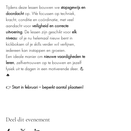
Tijdens deze lessen bouwen we 
stapsgewijs en 
doordacht
 op. We focussen op techniek, 
kracht, conditie en coördinatie, met veel 
aandacht voor 
veiligheid en correcte 
uitvoering
. De lessen zijn geschikt voor 
elk 
niveau
: of je nu helemaal nieuw bent in 
kickboksen of je skills verder wil verfijnen, 
iedereen kan instappen en groeien.
Een ideale manier om 
nieuwe vaardigheden te 
leren
, zelfvertrouwen op te bouwen en jezelf 
fysiek uit te dagen in een motiverende sfeer. 💪
🔥
👉 
Start in februari – beperkt aantal plaatsen!
Deel dit evenement