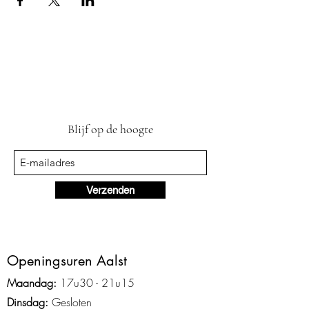
Blijf op de hoogte
Verzenden
Ope
ningsuren Aalst
Maandag:
17u3
0 - 2
1
u15
Dinsdag:
Gesloten