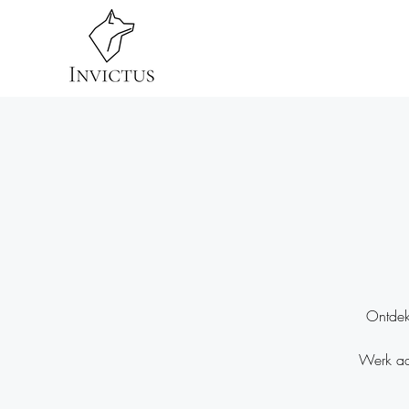
Home
Obstac
Ontdek
Werk aan