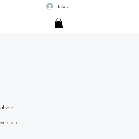
Inloggen
r
al voor
tiverende