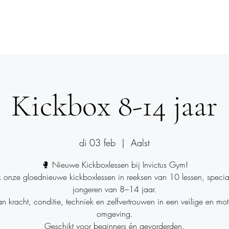
le Gym
Dance
Obstacle Run
Events
Mee
Kickbox 8-14 jaar
di 03 feb
  |  
Aalst
🥊 Nieuwe Kickboxlessen bij Invictus Gym!
 onze gloednieuwe kickboxlessen in reeksen van 10 lessen, specia
jongeren van 8–14 jaar.
 kracht, conditie, techniek en zelfvertrouwen in een veilige en mo
omgeving.
Geschikt voor beginners én gevorderden.