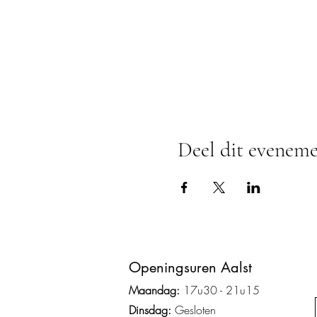
Deel dit evenem
Ope
ningsuren Aalst
Maandag:
17u3
0 - 2
1
u15
Dinsdag:
Gesloten