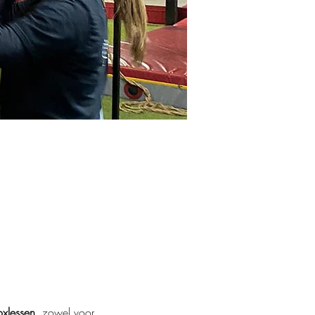
oxlessen
, zowel voor 