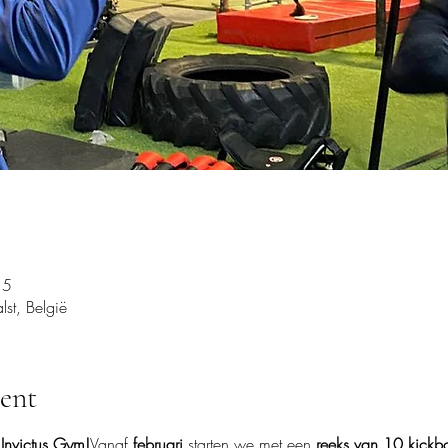
15
st, België
ent
Invictus Gym!
Vanaf 
februari
 starten we met een 
reeks van 10 kickb