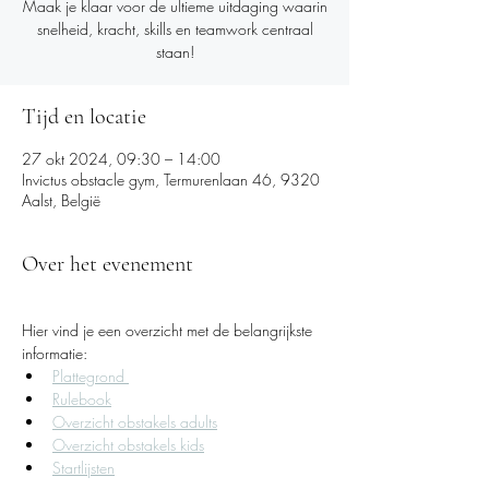
Maak je klaar voor de ultieme uitdaging waarin
snelheid, kracht, skills en teamwork centraal
staan!
Tijd en locatie
27 okt 2024, 09:30 – 14:00
Invictus obstacle gym, Termurenlaan 46, 9320
Aalst, België
Over het evenement
Hier vind je een overzicht met de belangrijkste 
informatie: 
Plattegrond 
Rulebook
Overzicht obstakels adults
Overzicht obstakels kids
Startlijsten