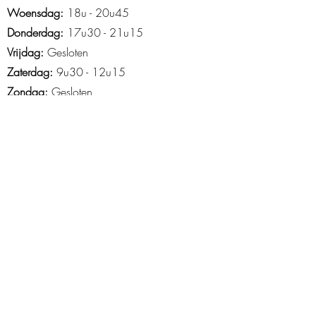
Woensdag:
18u - 20u45
Donderdag:
17u30 - 21u15
Vrijdag:
Gesloten
Zaterdag:
9u30 - 12u15
Zondag:
Gesloten
Openingsuren Asse
Maandag
: 18u45-21u15
Woensdag:
14u15 - 21u30
Donderdag:
16u30 - 20u30
Vrijdag
: 15u tot 20u
Zaterdag
: 9u-13u
Zondag
: 10u -12u