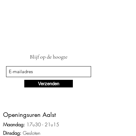
Blijf op de hoogte
Verzenden
Ope
ningsuren Aalst
Maandag:
17u3
0 - 2
1
u15
Dinsdag:
Gesloten