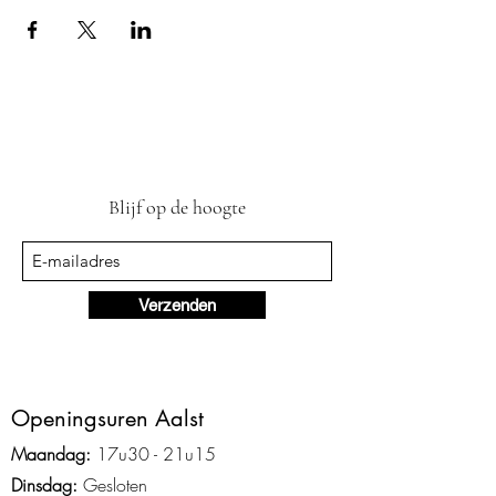
Blijf op de hoogte
Verzenden
Ope
ningsuren Aalst
Maandag:
17u3
0 - 2
1
u15
Dinsdag:
Gesloten