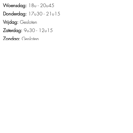
Woensdag:
18u - 20u45
Donderdag:
17u30 - 21u15
Vrijdag:
Gesloten
Zaterdag:
9u30 - 12u15
Zondag:
Gesloten
Openingsuren Asse
Maandag
: 18u45-21u15
Woensdag:
14u15 - 21u30
Donderdag:
16u30 - 20u30
Vrijdag
: 15u tot 20u
Zaterdag
: 9u-13u
Zondag
: 10u -12u