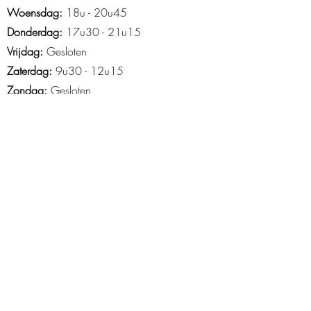
Woensdag:
18u - 20u45
Donderdag:
17u30 - 21u15
Vrijdag:
Gesloten
Zaterdag:
9u30 - 12u15
Zondag:
Gesloten
Openingsuren Asse
Maandag
: 18u45-21u15
Woensdag:
14u15 - 21u30
Donderdag:
16u30 - 20u30
Vrijdag
: 15u tot 20u
Zaterdag
: 9u-13u
Zondag
: 10u -12u