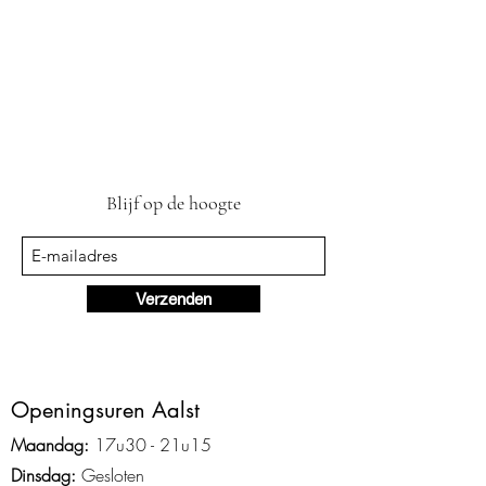
Blijf op de hoogte
Verzenden
Ope
ningsuren Aalst
Maandag:
17u3
0 - 2
1
u15
Dinsdag:
Gesloten