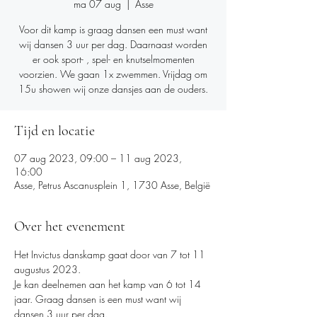
ma 07 aug
  |  
Asse
Voor dit kamp is graag dansen een must want
wij dansen 3 uur per dag. Daarnaast worden
er ook sport- , spel- en knutselmomenten
voorzien. We gaan 1x zwemmen. Vrijdag om
15u showen wij onze dansjes aan de ouders.
Tijd en locatie
07 aug 2023, 09:00 – 11 aug 2023,
16:00
Asse, Petrus Ascanusplein 1, 1730 Asse, België
Over het evenement
Het Invictus danskamp gaat door van 7 tot 11 
augustus 2023. 
Je kan deelnemen aan het kamp van 6 tot 14 
jaar. Graag dansen is een must want wij 
dansen 3 uur per dag. 