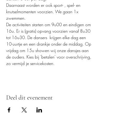
Daarnaast worden er ook sport- , spel- en 
knutselmomenten voorzien. We gaan 1x 
zwemmen. 
De activiteiten starten om 9u00 en eindigen om 
16u. Er is (gratis) opvang voorzien vanaf 8u30 
tot 16u30. De dansers  krijgen elke dag een 
10-uurtje en een drankje onder de middag. Op 
vrijdag om 15u showen wij onze dansjes aan 
de ouders. Kies bij 'betalen' voor overschrijving, 
zo vermijd je servicekosten. 
Deel dit evenement