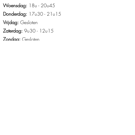
Woensdag:
18u - 20u45
Donderdag:
17u30 - 21u15
Vrijdag:
Gesloten
Zaterdag:
9u30 - 12u15
Zondag:
Gesloten
Openingsuren Asse
Maandag
: 18u45-21u15
Woensdag:
14u15 - 21u30
Donderdag:
16u30 - 20u30
Vrijdag
: 15u tot 20u
Zaterdag
: 9u-13u
Zondag
: 10u -12u