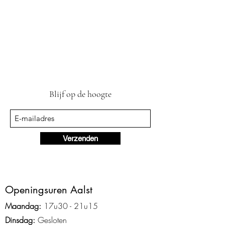
Blijf op de hoogte
Verzenden
Ope
ningsuren Aalst
Maandag:
17u3
0 - 2
1
u15
Dinsdag:
Gesloten