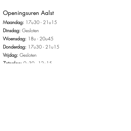
Ope
ningsuren Aalst
Maandag:
17u3
0 - 2
1
u15
Dinsdag:
Gesloten
Woensdag:
18u - 20u45
Donderdag:
17u30 - 21u15
Vrijdag:
Gesloten
Zaterdag:
9u30 - 12u15
Zondag:
Gesloten
Openingsuren Asse
Maandag
: 18u45-21u15
Woensdag:
14u15 - 21u30
Donderdag:
16u30 - 20u30
Vrijdag
: 15u tot 20u