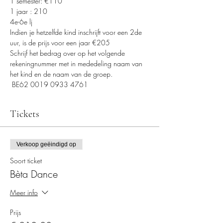
1 semester: €110
1 jaar : 210
4e-6e lj
Indien je hetzelfde kind inschrijft voor een 2de 
uur, is de prijs voor een jaar €205
Schrijf het bedrag over op het volgende 
rekeningnummer met in mededeling naam van 
het kind en de naam van de groep.
 BE62 0019 0933 4761
Tickets
Verkoop geëindigd op
Soort ticket
Bèta Dance
Meer info
Prijs