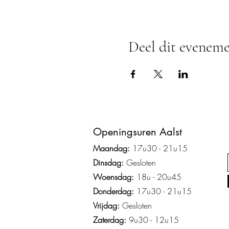
Deel dit evenem
Ope
ningsuren Aalst
Maandag:
17u3
0 - 2
1
u15
Dinsdag:
Gesloten
Woensdag:
18u - 20u45
Donderdag:
17u30 - 21u15
Vrijdag:
Gesloten
Zaterdag:
9u30 - 12u15