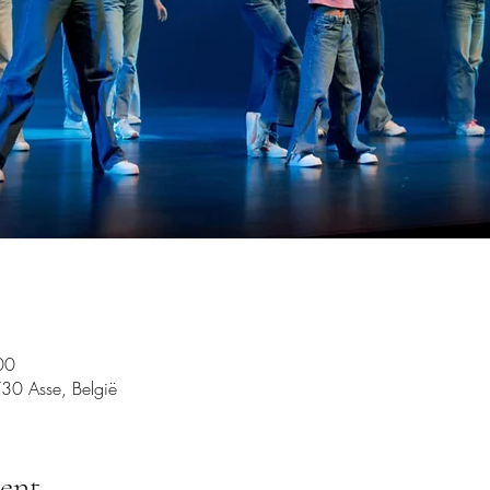
00
730 Asse, België
ent