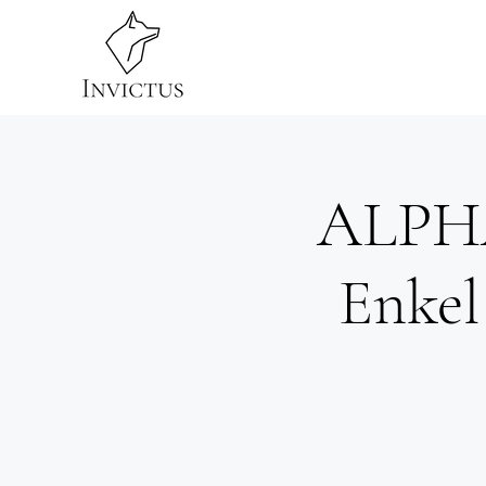
Home
Obstac
ALPHA'
Enkel