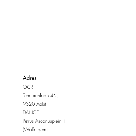
Adres
OCR
Termurenlaan 46
,
932
0 Aalst
DANCE
Petrus Ascanusplein 1
(Walfergem)