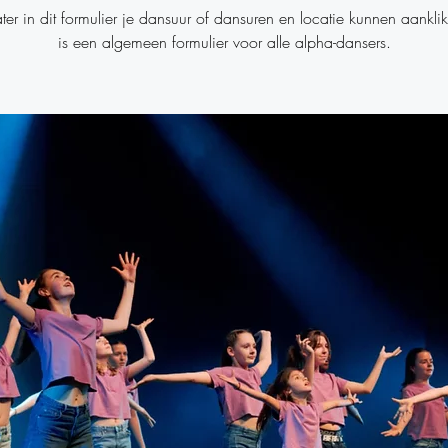
later in dit formulier je dansuur of dansuren en locatie kunnen aanklik
is een algemeen formulier voor alle alpha-dansers.