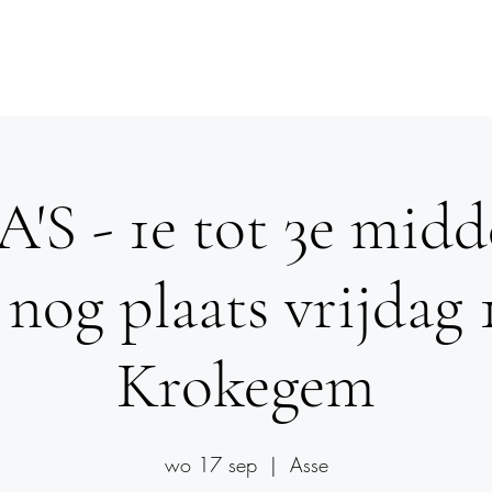
le Gym
Dance
Obstacle Run
Events
Mee
S - 1e tot 3e midd
 nog plaats vrijdag 
Krokegem
wo 17 sep
  |  
Asse