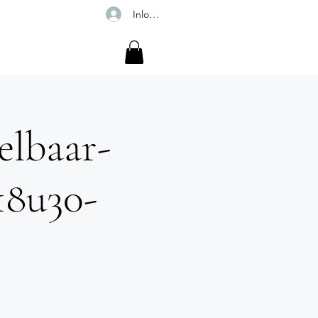
Inloggen
r
elbaar-
18u30-